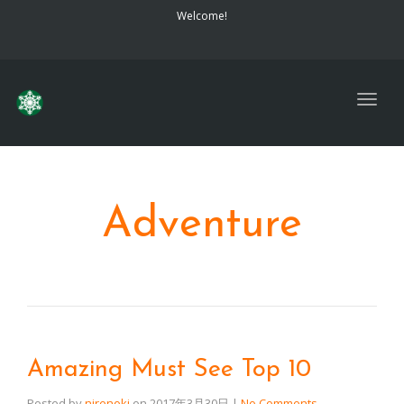
navig
Welcome!
Togg
navig
Adventure
Amazing Must See Top 10
Posted by
nirenoki
on
2017年3月30日
|
No Comments