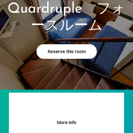
Quardruple フォ
ースルーム
Reserve this room
￥4,840
per night お一人様一泊
More info