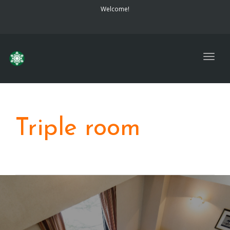
navig
Welcome!
Togg
navig
Triple room