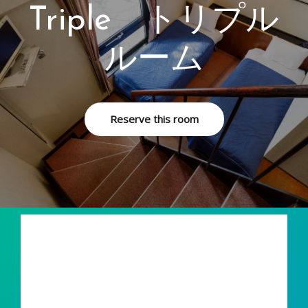
Triple トリプル
ルーム
Reserve this room
￥5,445
per night お一人様一泊
More info